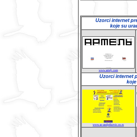
Uzorci internet p
koje su ura
www.artelj.com
Uzorci internet 
koje
www.ac-andjelkovic.co.rs