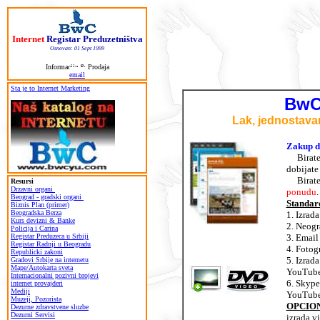
Internet
Registar Preduzetništva
Osnovan: 01 Sept 1999
Informacije & Prodaja
email
Sta je to Internet Marketing
BwC
Lak, jednostavan
Zakup d
Birate 
dobijate
Birate 
Resursi
Drzavni organi
ponudu
.
Beograd - gradski organi
Standard
Biznis Plan (primer)
Beogradska Berza
1. Izrad
Kurs devizni & Banke
2. Neogr
Policija i Carina
Registar Preduzeca u Srbiji
3. Email
Registar Radnji u Beogradu
4. Fotog
Republicki zakoni
5. Izrad
Gradovi Srbije na internetu
Mape/Autokarta sveta
YouTube
Internacionalni pozivni brojevi
6. Skype
internet provajderi
Mediji
YouTube
Muzeji, Pozorista
OPCIONI
Dezurne zdravstvene sluzbe
Dezurni Servisi
izrada v