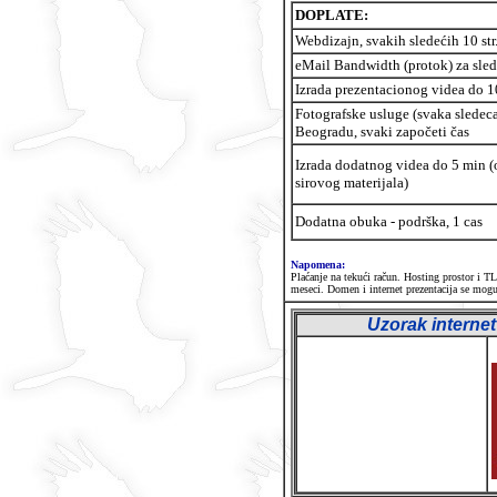
DOPLATE:
Webdizajn, svakih sledećih 10 str
eMail Bandwidth (protok) za sled
Izrada prezentacionog videa do 1
Fotografske usluge (svaka sledeca
Beogradu, svaki započeti čas
Izrada dodatnog videa do 5 min (
sirovog materijala)
Dodatna obuka - podrška, 1 cas
Napomena:
Plaćanje na tekući račun. Hosting prostor i 
meseci. Domen i internet prezentacija se mo
Uzorak interne