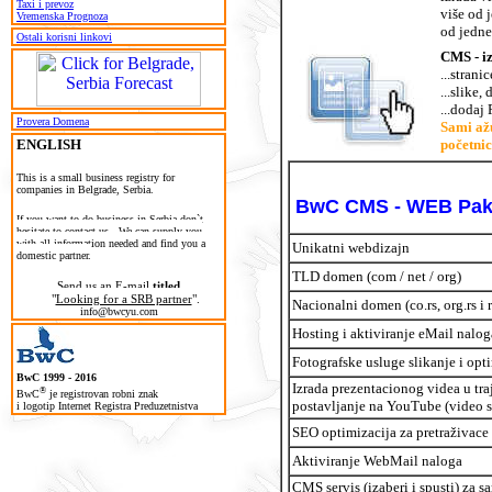
Taxi i prevoz
više od 
Vremenska Prognoza
od jedne
Ostali korisni linkovi
CMS - iz
...strani
...slike,
...dodaj 
Provera Domena
Sami ažu
ENGLISH
početni
T
his is a small business registry for
companies in Belgrade, Serbia.
BwC CMS - WEB Pak
If you want to do business in Serbia don`t
hesitate to contact us. We can supply you
with all information needed and find you a
Unikatni webdizajn
domestic partner.
TLD domen (com / net / org)
Send us an E-mail
titled
"
Looking for a SRB partner
".
Nacionalni domen (co.rs, org.rs i r
info@bwcyu.com
Hosting i aktiviranje eMail nalo
Fotografske usluge slikanje i opti
BwC 1999 - 2016
Izrada prezentacionog videa u tr
®
BwC
je registrovan robni znak
postavljanje na YouTube (video 
i logotip Internet Registra Preduzetnistva
SEO optimizacija za pretraživace 
Aktiviranje WebMail naloga
CMS servis (izaberi i spusti) za 